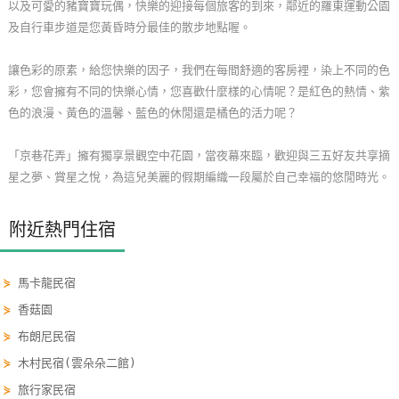
以及可愛的豬寶寶玩偶，快樂的迎接每個旅客的到來，鄰近的羅東運動公園
玩
及自行車步道是您黃昏時分最佳的散步地點喔。
樂
地
讓色彩的原素，給您快樂的因子，我們在每間舒適的客房裡，染上不同的色
圖
彩，您會擁有不同的快樂心情，您喜歡什麼樣的心情呢？是紅色的熱情、紫
色的浪漫、黃色的溫馨、藍色的休閒還是橘色的活力呢？
顧
客
「京巷花弄」擁有獨享景觀空中花園，當夜幕來臨，歡迎與三五好友共享摘
服
星之夢、賞星之悅，為這兒美麗的假期編織一段屬於自己幸福的悠閒時光。
務
附近熱門住宿
顧
客
⋟
馬卡龍民宿
滿
⋟
香菇園
意
度
⋟
布朗尼民宿
⋟
木村民宿(雲朵朵二館)
⋟
旅行家民宿
訂