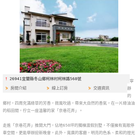
特
色
民
宿
全
球
租
車
⫯
26941宜蘭縣冬山鄉柯林村柯林路568號
寧
⋟
房間介紹
⋟
線上訂房
⋟
交通資訊
靜
網
的
紅
鄉村，四周充滿綠草的芳香，微風吹過，帶來大自然的香氣，在一片綠油油
帶
的稻田間，佇立一座溫馨的家「京巷花弄」。
你
玩
走進「京巷花弄」推開大門，佔地650坪的獨棟渡假別墅，不僅擁有寬敞停
車空間，更能舉辦迎新晚會，此外，寬廣的客廳，明亮的色系、柔和的燈光