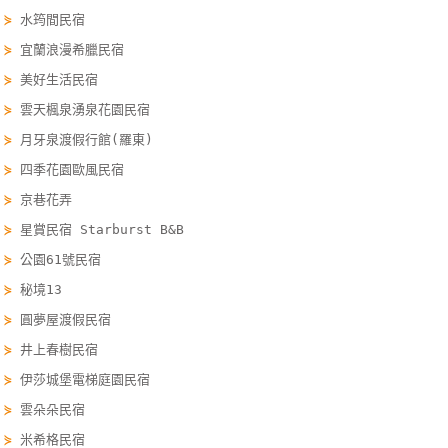
⋟
水筠間民宿
單
管
⋟
宜蘭浪漫希臘民宿
理
⋟
美好生活民宿
⋟
雲天楓泉湧泉花園民宿
會
⋟
月牙泉渡假行館(羅東)
員
⋟
四季花園歐風民宿
帳
⋟
京巷花弄
戶
⋟
星賞民宿 Starburst B&B
⋟
公園61號民宿
客
⋟
秘境13
服
⋟
圓夢屋渡假民宿
聯
⋟
井上春樹民宿
絡
單
⋟
伊莎城堡電梯庭園民宿
⋟
雲朵朵民宿
⋟
米希格民宿
Line