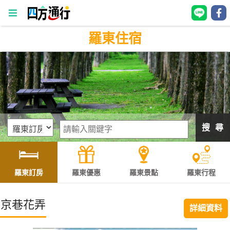
羅東住宿
四
方
通
行
訂
房
搜 尋
台
灣
訂
羅東訂房
羅東優惠
羅東景點
羅東行程
房
京巷花弄
詳細資料
直接跟飯店訂房
HOT