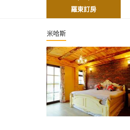
羅東訂房
米哈斯