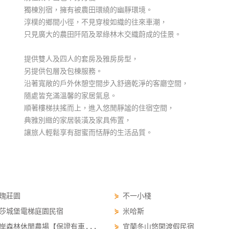
獨棟別宿，擁有被農田環繞的幽靜環境。
淳樸的鄉間小徑，不見穿梭如織的往來車潮，
只見廣大的農田阡陌及翠綠林木交織蔚成的佳景。
提供雙人及四人的套房及雅房房型，
另提供包層及包棟服務。
沿著寬敞的戶外休憩空間步入舒適乾淨的客廳空間，
隨處皆充滿溫馨的家居氣息。
順著樓梯扶搖而上，進入悠閒靜謐的住宿空間，
典雅別緻的家居裝潢及家具佈置，
讓旅人輕鬆享有甜蜜而恬靜的生活品質。
瑰莊園
⋟
不一小棧
莎城堡電梯庭園民宿
⋟
米哈斯
岸森林休閒農場【保證有車...
⋟
宜蘭冬山悠閑渡假民宿