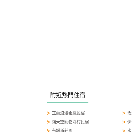
附近熱門住宿
⋟
宜蘭浪漫希臘民宿
⋟
玫
⋟
貓天空寵物鄉村民宿
⋟
伊
⋟
布諾斯莊園
⋟
水