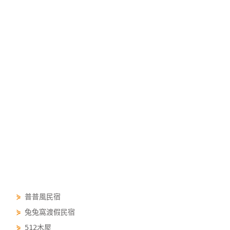
⋟
普普風民宿
⋟
兔兔窩渡假民宿
⋟
512木屋