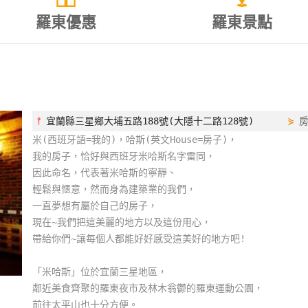
羅東優惠
羅東景點
⫯
宜蘭縣三星鄉大埔五路188號(大隱十二路128號)
⋟
米(西班牙語=我的)，哈斯(英文House=房子)，
我的房子，恰好與西班牙米哈斯名字雷同，
因此命名，代表著米哈斯的寧靜、
輕鬆與愜意，然而身為建築業的我們，
一直夢想有屬於自己的房子，
現在~我們把這美麗的地方以及這份用心，
帶給你們~讓每個人都能好好感受這美好的地方吧!
「米哈斯」位於宜蘭三星地區，
鄰近美食齊聚的羅東夜市及林木翁鬱的羅東運動公園，
前往太平山也十分方便。