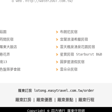
◎ web：http://water2007.com.tw/
菇園
⋟
布朗尼民宿
筠間民宿
⋟
宜蘭浪漫希臘民宿
羅東大飯店
⋟
雲天楓泉湧泉花園民宿
巷花弄
⋟
星賞民宿 Starburst B&B
境13
⋟
圓夢屋渡假民宿
色盤築夢會館
⋟
雲朵朵民宿
羅東訂房 lotong.easytravel.com.tw/order
羅東訂房
羅東優惠
羅東景點
羅東行程
Copyright ©
四方通行
羅東住宿網