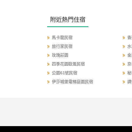
附近熱門住宿
⋟
馬卡龍民宿
⋟
香
⋟
旅行家民宿
⋟
水
⋟
玫瑰莊園
⋟
金
⋟
四季花園歐風民宿
⋟
京
⋟
公園61號民宿
⋟
秘
⋟
伊莎城堡電梯庭園民宿
⋟
調