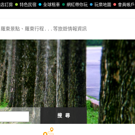
飯店訂房
特色民宿
全球租車
網紅帶你玩
玩樂地圖
會員帳戶
羅東景點、羅東行程...等旅遊情報資訊
搜 尋