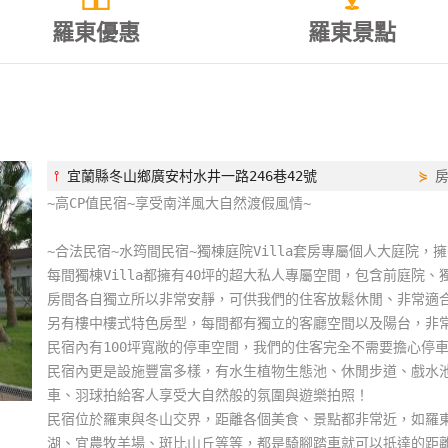
羅東優惠
羅東景點
⫯
宜蘭縣冬山鄉廣安村水井一路246巷42號
⋟
~高CP值民宿~享受南洋風大自然渡假風情~
~合法民宿~水筠間民宿~獨棟庭院Villa套房專屬個人大庭院
每間獨棟Villa都擁有40坪的超大私人專屬空間，包含前庭院
房間各自獨立所以非常安靜，可供我們的住客放鬆休閒、非常適合
另有樓中樓式特色房型，每間都有獨立的客廳空間以及陽台，非常
民宿內有100坪寬敞的停車空間，我們的住客完全不需要擔心停
民宿內更是設施豐富多樣，有水生植物生態池、休閒步道、戲水池
車、羽球拍給客人享受大自然般的氛圍與遊樂拍照！
民宿位於羅東與冬山交界，距離各個美食、景點都非常近，如羅
湖、宜農牧羊場、斑比山丘等等，都是騎腳踏車就可以抵達的距