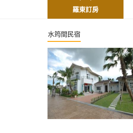
羅東訂房
水筠間民宿