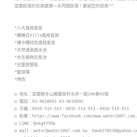
宜蘭民宿的完美選擇～水筠間民宿！歡迎您的到來^^
*八大風格套房
*獨棟式Villa風格套房
*樓中樓特色風格套房
*天然湧泉戲水池
*水生植物生態池
*兒童遊憩區
*籃球場
*烤肉
◎ 地址：宜蘭縣冬山鄉廣安村水井一路246巷42號
◎ 電話：03-9610091 03-9610092
◎ 手機：0939-514-913、0935-514-913、0920-514-913
◎ 粉專：https://www.facebook.com/www.water2007.com.
◎ LINE：@xkg4799p
◎ mail：water@water2007.com.tw˙ hank570530@yahoo.c