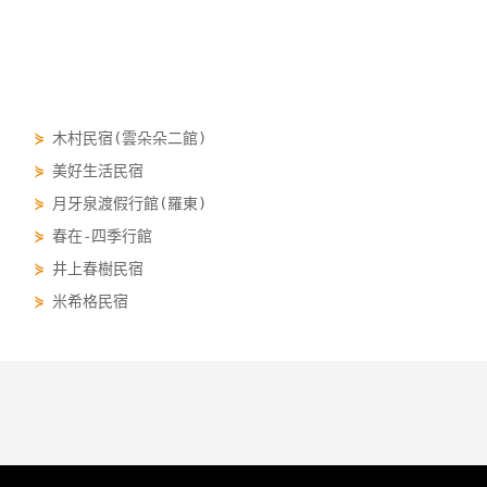
⋟
木村民宿(雲朵朵二館)
⋟
美好生活民宿
⋟
月牙泉渡假行館(羅東)
⋟
春在-四季行館
⋟
井上春樹民宿
⋟
米希格民宿