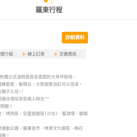
羅東行程
詳細資料
房間介紹
⋟
線上訂房
⋟
交通資訊
，擁有獨立式渡假套房及寬闊的大草坪綠地，
、獨棟套房、後陽台，大型按摩浴缸可以泡澡，
親子入住~!
適合情侶享受兩人時光^^
車問題！
、烤肉區、兒童遊戲區(沙坑)、籃球場、腳踏
東運動公園、羅東夜市、林業文化園區、梅花
離哦！